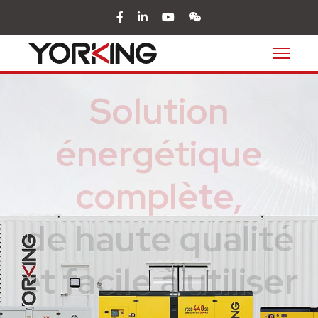
facebook
in
youtube
wechat
Solution
énergétique
complète,
de haute qualité
et facile à utiliser