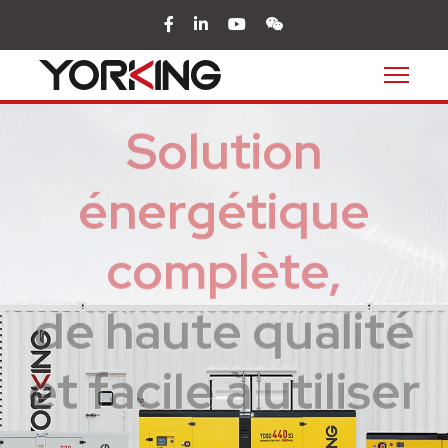
facebook
in
youtube
wechat
Solution
énergétique
complète,
de haute qualité
et facile à utiliser