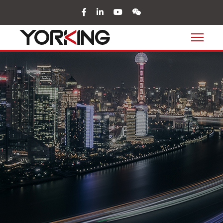
facebook
in
youtube
wechat