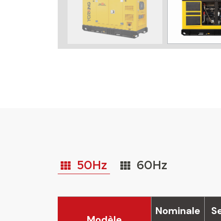
50Hz
60Hz
Nominale
S
Modèle