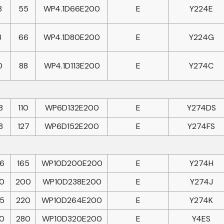
8
55
WP4.1D66E200
E
Y224E
3
66
WP4.1D80E200
E
Y224G
0
88
WP4.1D113E200
E
Y274C
8
110
WP6D132E200
E
Y274DS
8
127
WP6D152E200
E
Y274FS
6
165
WP10D200E200
E
Y274H
0
200
WP10D238E200
E
Y274J
5
220
WP10D264E200
E
Y274K
0
280
WP10D320E200
E
Y4ES