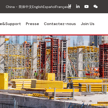
facebook
in
youtube
wech
China - 简体中文
English
Español
Français
ce&Support
Presse
Contactez-nous
Join Us