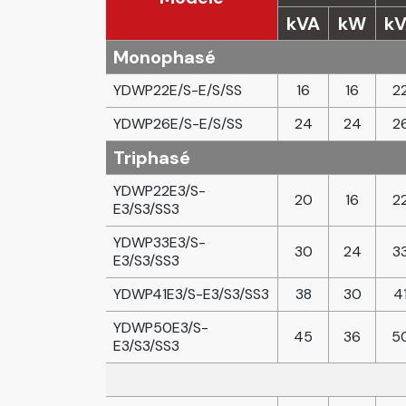
kVA
kW
k
Monophasé
YDWP22E/S-E/S/SS
16
16
2
YDWP26E/S-E/S/SS
24
24
2
Triphasé
YDWP22E3/S-
20
16
2
E3/S3/SS3
YDWP33E3/S-
30
24
3
E3/S3/SS3
YDWP41E3/S-E3/S3/SS3
38
30
4
YDWP50E3/S-
45
36
5
E3/S3/SS3