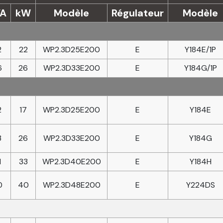
VA
kW
Modèle
Régulateur
Modèle
2
22
WP2.3D25E200
E
Y184E/1P
6
26
WP2.3D33E200
E
Y184G/1P
2
17
WP2.3D25E200
E
Y184E
3
26
WP2.3D33E200
E
Y184G
1
33
WP2.3D40E200
E
Y184H
0
40
WP2.3D48E200
E
Y224DS