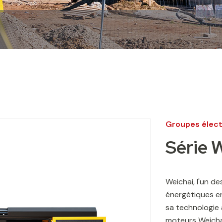
Groupes élect
Série 
Weichai, l'un d
énergétiques en
sa technologie 
moteurs Weichai