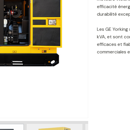
efficacité éner
durabilité excep
Les GE Yorking 
kVA, et sont co
efficaces et fia
commerciales et