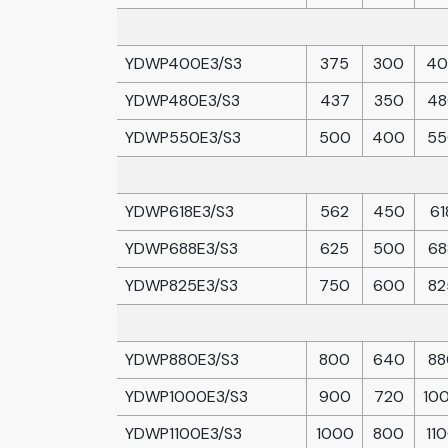
YDWP400E3/S3
375
300
40
YDWP480E3/S3
437
350
48
YDWP550E3/S3
500
400
55
YDWP618E3/S3
562
450
61
YDWP688E3/S3
625
500
68
YDWP825E3/S3
750
600
82
YDWP880E3/S3
800
640
88
YDWP1000E3/S3
900
720
10
YDWP1100E3/S3
1000
800
11