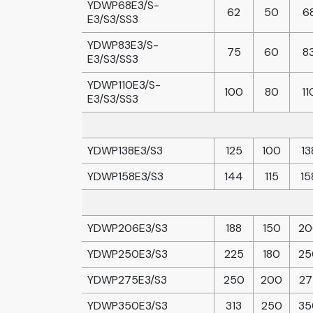
YDWP68E3/S-
62
50
6
E3/S3/SS3
YDWP83E3/S-
75
60
8
E3/S3/SS3
YDWP110E3/S-
100
80
11
E3/S3/SS3
YDWP138E3/S3
125
100
13
YDWP158E3/S3
144
115
15
YDWP206E3/S3
188
150
20
YDWP250E3/S3
225
180
25
YDWP275E3/S3
250
200
27
YDWP350E3/S3
313
250
35