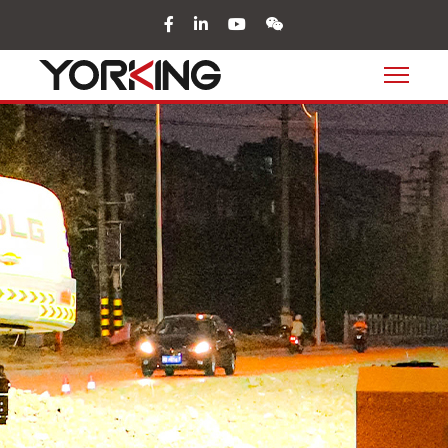
facebook
in
youtube
wechat