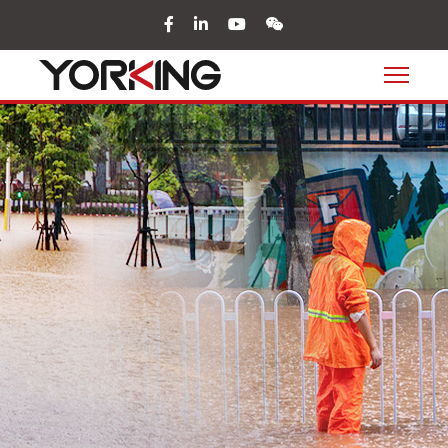
facebook
in
youtube
wechat