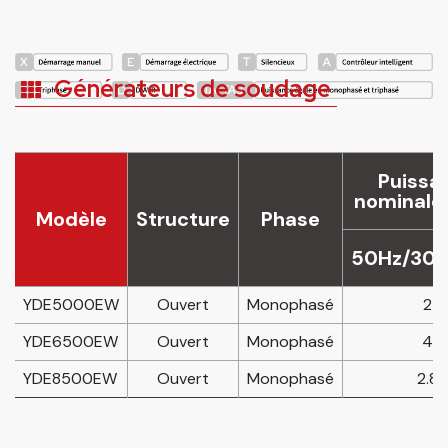
Générateurs de soudage
Puissa
nominale
Modèle
Structure
Phase
50Hz/30
YDE5000EW
Ouvert
Monophasé
2
YDE6500EW
Ouvert
Monophasé
4
YDE8500EW
Ouvert
Monophasé
2.8