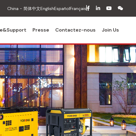
facebook
in
youtube
wech
China - 简体中文
English
Español
Français
ce&Support
Presse
Contactez-nous
Join Us