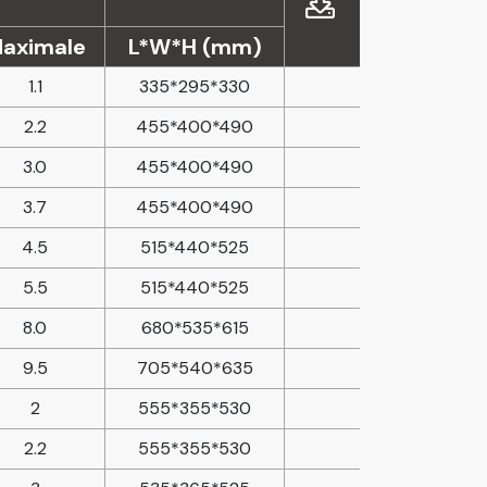
aximale
L*W*H (mm)
1.1
335*295*330
2.2
455*400*490
3.0
455*400*490
3.7
455*400*490
4.5
515*440*525
5.5
515*440*525
8.0
680*535*615
9.5
705*540*635
2
555*355*530
2.2
555*355*530