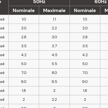
e
50Hz
60Hz
Nominale
Maximale
Nominale
M
sé
1.0
1.1
1.0
sé
2.0
2.2
2.0
sé
2.8
3.0
2.8
sé
3.5
3.7
3.5
sé
4.2
4.5
4.2
sé
5.0
5.5
5.0
sé
7.0
8.0
7.0
sé
9.0
9.5
9.0
sé
1.8
2
1.8
sé
2
2.2
2