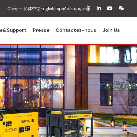
facebook
in
youtube
wech
China - 简体中文
English
Español
Français
ce&Support
Presse
Contactez-nous
Join Us